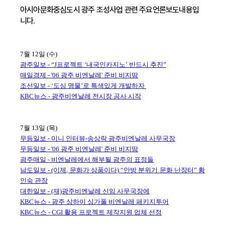
아시아문화중심도시 광주 조성사업 관련 주요언론보도내용입
니다.
7월 12일 (수)
광주일보 - “J프로젝트 ‘내국인카지노’ 반드시 추진”
매일경제 - '06 광주 비엔날레' 준비 비지땀
조선일보 - ‘도심 명물’로 특색있게 개발하자
KBC뉴스 - 광주비엔날레 전시장 공사 시작
7월 13일 (목)
무등일보 - 미니 인터뷰-송상락 광주비엔날레 사무국장
무등일보 - '06 광주 비엔날레' 준비 비지땀
광주매일 - 비엔날레에서 해부될 광주의 표정들
남도일보 - (이제, 문화가 상품이다) “안방 분위기 문화 난장터” 황
인숙 관장
대한일보 - (재)광주비엔날레 신임 사무국장에
KBC뉴스 - 광주 상하이 싱가폴 비엔날레 패키지투어
KBC뉴스 - CGI 활용 프로젝트 제작지원 업체 선정