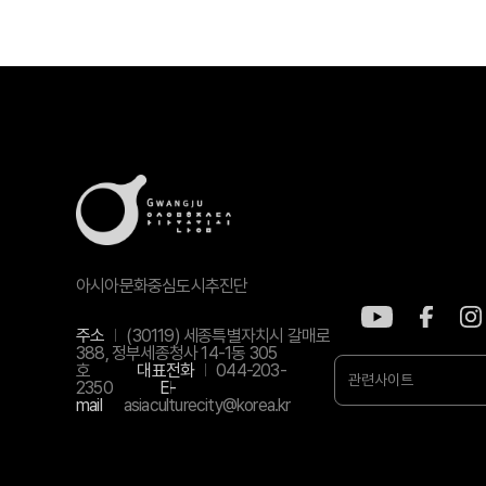
아시아문화중심도시추진단
주소
(30119) 세종특별자치시 갈매로
388, 정부세종청사 14-1동 305
호
대표전화
044-203-
관련사이트
2350
E-
mail
asiaculturecity@korea.kr