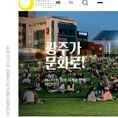
KR
EN
광주가
HUB CITY OF ASIAN CULTURE GWANGJU
문화로!
아시아와 함께 세계를 향해 나
아갑니다