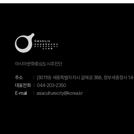
아시아문화중심도시추진단
주소
(30119) 세종특별자치시 갈매로 388, 정부세종청사 14-
대표전화
044-203-2350
E-mail
asiaculturecity@korea.kr