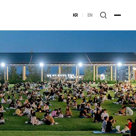
KR
EN