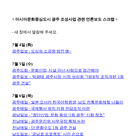
< 아시아문화중심도시 광주 조성사업 관련 언론보도 스크랩 >
- 새 창에서 열람해 주세요.
7월 4일 (화)
광주일보 - 도심속 소공원 밤깐 休~
7월 5일 (수)
광주드림 - 문화산업, 시설 아닌 사람으로 접근해야
광주일보 - 박광태 광주시장 시정 브리핑 “대대적 조직개편 1등
광주 건설”
7월 6일 (목)
광주매일 - 일본 오사카 한국어학원생, 남도 전통문화체험 나들이
광주매일 - 국제행사 유치.지원 전담조직 마련
광남일보 - “첨단산업. 문화 육성 ‘1등 광주’ 신화 창조”
전남매일 - 광주문진위 사무국장 특채 논란
전남매일 - 단 문화수도 1등 광주 건설
남도일보 - ‘금남로 프로젝트’ 시민 손으로