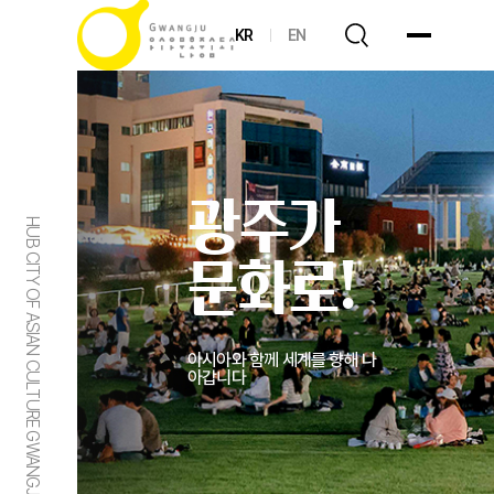
KR
EN
광주가
HUB CITY OF ASIAN CULTURE GWANGJU
문화로!
아시아와 함께 세계를 향해 나
아갑니다