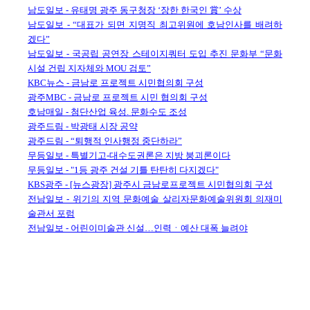
남도일보 - 유태명 광주 동구청장 ‘장한 한국인 賞’ 수상
남도일보 - “대표가 되면 지명직 최고위원에 호남인사를 배려하
겠다”
남도일보 - 국공립 공연장 스테이지쿼터 도입 추진 문화부 “문화
시설 건립 지자체와 MOU 검토”
KBC뉴스 - 금남로 프로젝트 시민협의회 구성
광주MBC - 금남로 프로젝트 시민 협의회 구성
호남매일 - 첨단산업 육성. 문화수도 조성
광주드림 - 박광태 시장 공약
광주드림 - “퇴행적 인사행정 중단하라”
무등일보 - 특별기고-대수도권론은 지방 붕괴론이다
무등일보 - "1등 광주 건설 기틀 탄탄히 다지겠다"
KBS광주 - [뉴스광장] 광주시 금남로프로젝트 시민협의회 구성
전남일보 - 위기의 지역 문화예술 살리자문화예술위원회 의재미
술관서 포럼
전남일보 - 어린이미술관 신설…인력ㆍ예산 대폭 늘려야