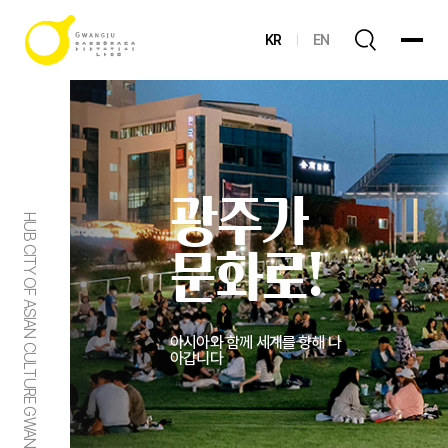
KR
EN
광주가
HUB CITY OF ASIAN CULTURE GWANGJU
문화로!
아시아와 함께 세계를 향해 나
아갑니다