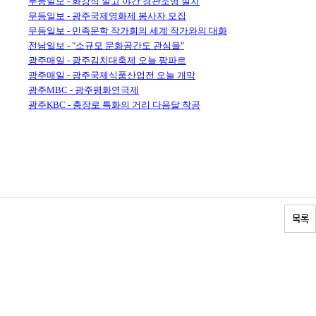
무등일보 - 화강석 깔고 야간 경관조명 설치
무등일보 - 광주국제영화제 봉사자 모집
무등일보 - 민족문학 작가회의 세계 작가와의 대화
전남일보 - "소규모 문화공간도 관심을"
광주매일 - 광주김치대축제 오늘 팡파르
광주매일 - 광주국제식품산업전 오늘 개막
광주MBC - 광주평화연극제
광주KBC - 충장로 특화의 거리 다음달 착공
목록