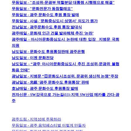
무등일보 - "조성위-문광부 역할분담 대통령 시행령으로 해결"
무등일보 - "문화전문가 동참할래요"
무등일보 - 광주 문화수도 후원 통장 발매
무등일보 - 사설- '문화중심도시 성명서' 의도가 뭔가
전남일보 - 광주문화수도 후원 통장 발대식
광주매일 - 문화재 인근 건물 발파해체 추진 ‘논란’
광주매일 - 아시아문화중심도시 논란에 대한 입장 _지병문 국회
의원
남도일보 - 문화수도 후원통장판매 광주은행
남도일보 - 이젠 문화전당
남도일보 - “광주 아시아문화중심도시 추진 조성위-문광위 불협
화음 안돼”
광남일보 - 지병문 “亞문화도시조성위. 문광위 생산적 논쟁”주장
광남일보 - 光銀 ‘광주 문화수도 후원통장’ 판매
호남매일 - 광주 문화수도 후원통장 발매
전자신문 - SW강국으로 가는길(11) 지역 SW산업 메카를 간다-광
주
광주드림 - 지역성에 주목하라
무등일보 - 광주 음악페스티벌 이렇게 만들자