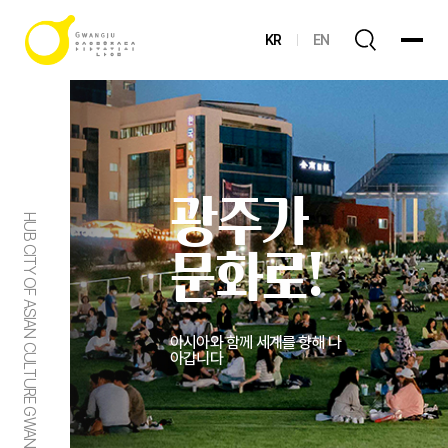
KR
EN
광주가
HUB CITY OF ASIAN CULTURE GWANGJU
문화로!
아시아와 함께 세계를 향해 나
아갑니다