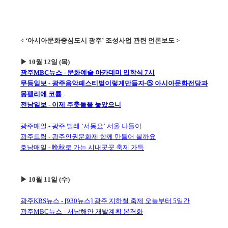
< ‘아시아문화중심도시 광주’ 조성사업 관련 언론보도 >
▶ 10월 12일 (목)
광주MBC뉴스 - 문화예술 아카데미 입학식 7시
무등일보 - 광주음악페스티벌이렇게만들자-⑤ 아시아문화전당과
몽펠리에 코륨
전남일보 - 이제 주춧돌을 놓았으니
광주매일 - 광주 발레 ‘서동요’ 서울 나들이
광주드림 - 광주인권문화제 함께 만들어 볼까요
호남매일 - 晩秋로 가는 시내곳곳 축제 가득
▶ 10월 11일 (수)
광주KBS뉴스 - [930뉴스] 광주 지하철 축제 오늘부터 5일간
광주MBC뉴스 - 서남해안 개발계획 본격화