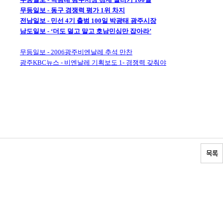
무등일보 - 동구 경쟁력 평가 1위 차지
전남일보 - 민선 4기 출범 100일 박광태 광주시장
남도일보 - ‘더도 덜고 말고 호남민심만 잡아라’
무등일보 - 2006광주비엔날레 추석 만찬
광주KBC뉴스 - 비엔날레 기획보도 1- 경쟁력 갖춰야
목록