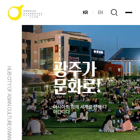
KR
EN
광주가
HUB CITY OF ASIAN CULTURE GWANGJU
문화로!
아시아와 함께 세계를 향해 나
아갑니다