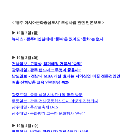
< ‘광주 아시아문화중심도시’ 조성사업 관련 언론보도 >
▶ 10월 2일 (월)
뉴시스 - 광주비엔날레에 '행복'은 있어도 '문화'는 없다
▶ 10월 3일 (화)
전남일보 - 고물상, 철거예정 건물서 '슬쩍'
광주매일 - 광주 랜드마크 무엇이 좋을까?
남도일보 - 전남대 MBA 개설 효과는 지역산업 이끌 전문경영인
배출 산학맞춤 교육 인력양성 특화
광주드림 - 중국 심양 시찰단 1일 광주 방문
무등일보 - 광주·전남공동혁신도시 어떻게 진행되나
광주매일 - 충장로축제 D-15
광주매일 - 문화향기 그윽한 문화행사 ‘풍성’
▶ 10월 4일 (수)
무등일보 - 박광태 광주시장 경제 살리기 100일