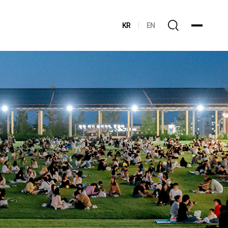
KR
EN