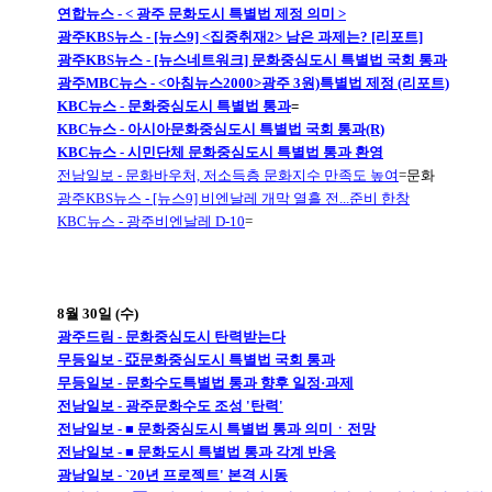
연합뉴스 - < 광주 문화도시 특별법 제정 의미 >
광주KBS뉴스 - [뉴스9] <집중취재2> 남은 과제는? [리포트]
광주KBS뉴스 - [뉴스네트워크] 문화중심도시 특별법 국회 통과
광주MBC뉴스 - <아침뉴스2000>광주 3원)특별법 제정 (리포트)
KBC뉴스 - 문화중심도시 특별법 통과
=
KBC뉴스 - 아시아문화중심도시 특별법 국회 통과(R)
KBC뉴스 - 시민단체 문화중심도시 특별법 통과 환영
전남일보 - 문화바우처, 저소득층 문화지수 만족도 높여
=문화
광주KBS뉴스 - [뉴스9] 비엔날레 개막 열흘 전...준비 한창
KBC뉴스 - 광주비엔날레 D-10
=
8월 30일 (수)
광주드림 - 문화중심도시 탄력받는다
무등일보 - 亞문화중심도시 특별법 국회 통과
무등일보 - 문화수도특별법 통과 향후 일정·과제
전남일보 - 광주문화수도 조성 '탄력'
전남일보 - ■ 문화중심도시 특별법 통과 의미ㆍ전망
전남일보 - ■ 문화도시 특별법 통과 각계 반응
광남일보 - `20년 프로젝트' 본격 시동