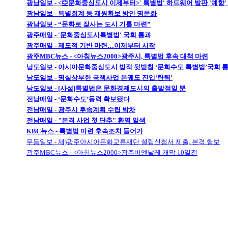
광남일보 - <亞문화중심도시 이제부터>` 특별법' 하드웨어 발판 `예향
광남일보 - 특별회계 등 재원확보 방안 명문화
광남일보 - “문화로 잘사는 도시 기틀 마련”
광주매일 - '문화중심도시특별법' 국회 통과
광주매일 - 제도적 기반 마련…이제부터 시작
광주MBC뉴스 - <아침뉴스2000>광주시, 특별법 후속 대책 마련
남도일보 - 아시아문화중심도시 법적 뒷받침 ‘문화수도 특별법’국회 
남도일보 - 명실상부한 국책사업 본궤도 진입‘탄력’
남도일보 - [사설]특별법은 문화경제도시의 출발점일 뿐
전남매일 - ‘문화수도’동력 확보됐다
전남매일 - 광주시 후속계획 수립 박차
전남매일 - "본격 사업 첫 단추" 환영 일색
KBC뉴스 - 특별법 마련 후속조치 들어가
무등일보 - 재)광주아시아문화교류재단 설립신청서 제출, 본격 행보
광주MBC뉴스 - <아침뉴스2000>광주비엔날레 개막 10일전