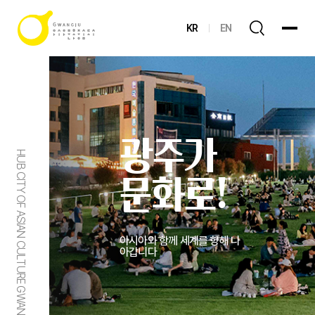
KR
EN
광주가
HUB CITY OF ASIAN CULTURE GWANGJU
문화로!
아시아와 함께 세계를 향해 나
아갑니다