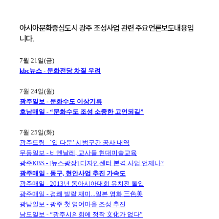
아시아문화중심도시 광주 조성사업 관련 주요언론보도내용입
니다.
7월 21일(금)
kbc뉴스 - 문화전당 차질 우려
7월 24일(월)
광주일보 - 문화수도 이상기류
호남매일 - “문화수도 조성 소중한 고언되길”
7월 25일(화)
광주드림 - `입 다문’ 시범구간 공사 내역
무등일보 - 비엔날레, 교사들 현대미술교육
광주KBS - [뉴스광장] 디자인센터 본격 사업 언제나?
광주매일 - 동구, 현안사업 추진 가속도
광주매일 - 2013년 동아시아대회 유치전 돌입
광주매일 - 경쾌 발랄 재미...일본 영화 三色美
광남일보 - 광주 첫 영어마을 조성 추진
남도일보 - “광주시의회에 정작 文化가 없다”