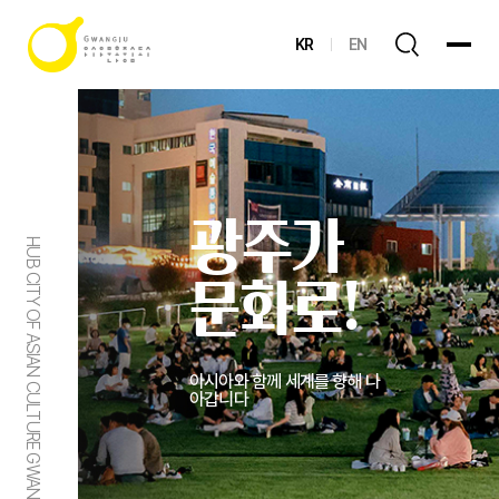
KR
EN
광주가
HUB CITY OF ASIAN CULTURE GWANGJU
문화로!
아시아와 함께 세계를 향해 나
아갑니다