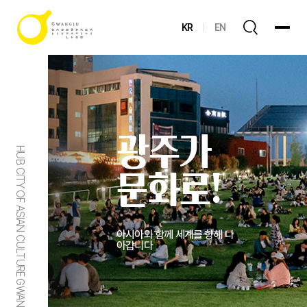
KR
EN
광주가
HUB CITY OF ASIAN CULTURE GWANGJU
문화로!
아시아와 함께 세계를 향해 나
아갑니다