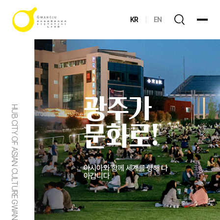
KR
EN
광주가
HUB CITY OF ASIAN CULTURE GWANGJU
문화로!
아시아와 함께 세계를 향해 나
아갑니다