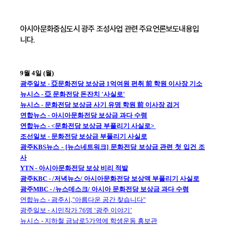
아시아문화중심도시 광주 조성사업 관련 주요언론보도내용입
니다.
9월 4일 (월)
광주일보 - 亞문화전당 보상금 1억여원 편취 前 학원 이사장 기소
뉴시스 - 亞 문화전당 돈잔치 '사실로'
뉴시스 - 문화전당 보상금 사기 유명 학원 前 이사장 검거
연합뉴스 - 아시아문화전당 보상금 과다 수령
연합뉴스 - <문화전당 보상금 부풀리기 사실로>
조선일보 - 문화전당 보상금 부풀리기 사실로
광주KBS뉴스 - [뉴스네트워크] 문화전당 보상금 관련 첫 입건 조
사
YTN - 아시아문화전당 보상 비리 적발
광주KBC - /저녁뉴스/ 아시아문화전당 보상액 부풀리기 사실로
광주MBC - /뉴스데스크/ 아시아 문화전당 보상금 과다 수령
연합뉴스 - 광주시,"아름다운 공간 찾습니다"
광주일보 - 시민작가 76명 ‘광주 이야기’
뉴시스 - 지하철 금남로5가역에 학생운동 홍보관