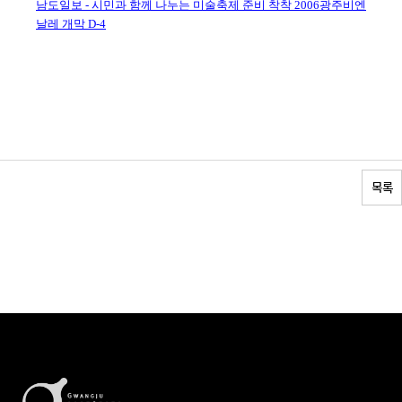
남도일보 - 시민과 함께 나누는 미술축제 준비 착착 2006광주비엔
날레 개막 D-4
목록