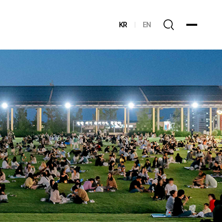
KR
EN