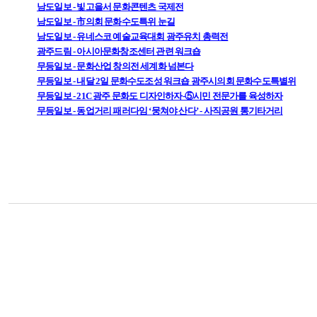
남도일보 - 빛고을서 문화콘텐츠 국제전
남도일보 - 市의회 문화수도특위 눈길
남도일보 - 유네스코 예술교육대회 광주유치 총력전
광주드림 - 아시아문화창조센터 관련 워크숍
무등일보 - 문화산업 창의전 세계화 넘본다
무등일보 - 내달 2일 문화수도조성 워크숍 광주시의회 문화수도특별위
무등일보 - 21C 광주 문화도 디자인하자-⑤시민 전문가를 육성하자
무등일보 - 동업거리 패러다임 ‘뭉쳐야 산다’ - 사직공원 통기타거리