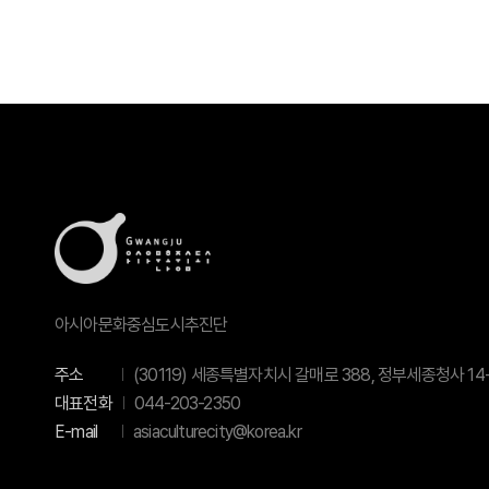
아시아문화중심도시추진단
주소
(30119) 세종특별자치시 갈매로 388, 정부세종청사 14-
대표전화
044-203-2350
E-mail
asiaculturecity@korea.kr