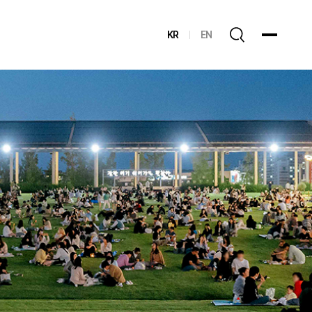
KR
EN