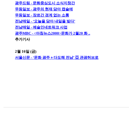
광주드림 - 문화중심도시 소식지창간
무등일보 - 광주의 현재 담아 캡슐에
무등일보 - 장르간 경계 없는 소통
전남매일 - ‘오늘을 담아 내일을 빚다’
전남매일 - 예술인네트워크 사업
광주MBC - <아침뉴스2000>문화가 2월20 화 ..
추가기사
2월 16일 (금)
서울신문 - ‘문화 광주＋다도해 전남’ 亞 관광허브로