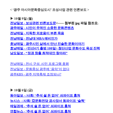
< ‘광주 아시아문화중심도시’ 조성사업 관련 언론보도 >
▶ 10월 9일 (월)
전남일보 - 보상관련 반론보도문
<------ 첨부된 jpg 파일 참조요.
광주매일 - 시민이 주역인 소중한 문화콘텐츠
전남매일 - 지독한 외로움이 부른 죽음
전남매일 - 전남대 MBA 예비인가
호남매일 - 광주시민 삶에서 만난 진솔한 문화이야기
호남매일 - <민선4기 출범 100일> 첨단산업 문화수도 육성 진력
남도일보 - “정권 창출 최적대안 찾아라”
전남매일 - 전시 구성. 시민 프로그램 호평
전남일보 - 문화중심 광주에 ‘음악’이 없다
광주KBS - 광주 지역축제 조정되나?
▶ 10월 6일 (금)
동아일보 - /사회/ ‘추석 쇨 돈 없어’ 쇠파이프 훔쳐
뉴시스 - /사회/ 亞문화전당 공사장서 동파이프 ‘슬쩍’
매일경제 - ‘추석 쇨 돈 없어’ 쇠파이프 훔쳐
연합뉴스 - ‘추석 쇨 돈 없어’ 쇠파이프 훔쳐