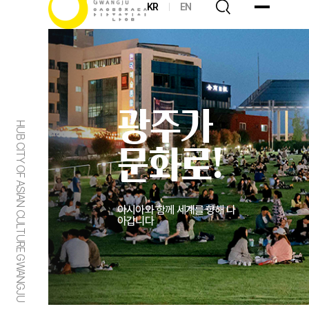
KR
EN
광주가
HUB CITY OF ASIAN CULTURE GWANGJU
문화로!
아시아와 함께 세계를 향해 나
아갑니다