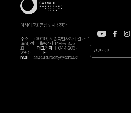
아시아문화중심도시추진단
주소
(30119) 세종특별자치시 갈매로
388, 정부세종청사 14-1동 305
호
대표전화
044-203-
관련사이트
2350
E-
mail
asiaculturecity@korea.kr