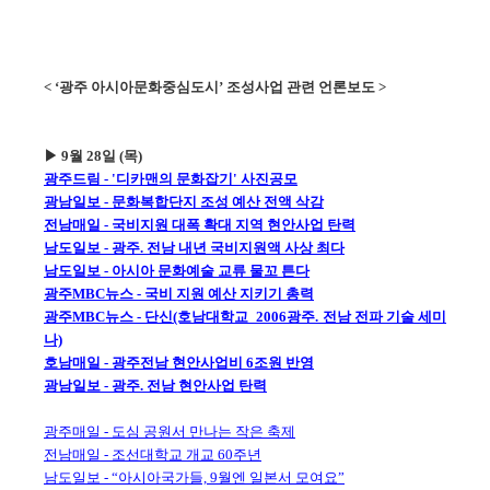
< ‘광주 아시아문화중심도시’ 조성사업 관련 언론보도 >
▶ 9월 28일 (목)
광주드림 - '디카맨의 문화잡기' 사진공모
광남일보 - 문화복합단지 조성 예산 전액 삭감
전남매일 - 국비지원 대폭 확대 지역 현안사업 탄력
남도일보 - 광주. 전남 내년 국비지원액 사상 최다
남도일보 - 아시아 문화예술 교류 물꼬 튼다
광주MBC뉴스 - 국비 지원 예산 지키기 총력
광주MBC뉴스 - 단신(호남대학교_2006광주. 전남 전파 기술 세미
나)
호남매일 - 광주전남 현안사업비 6조원 반영
광남일보 - 광주. 전남 현안사업 탄력
광주매일 - 도심 공원서 만나는 작은 축제
전남매일 - 조선대학교 개교 60주년
남도일보 - “아시아국가들, 9월엔 일본서 모여요”