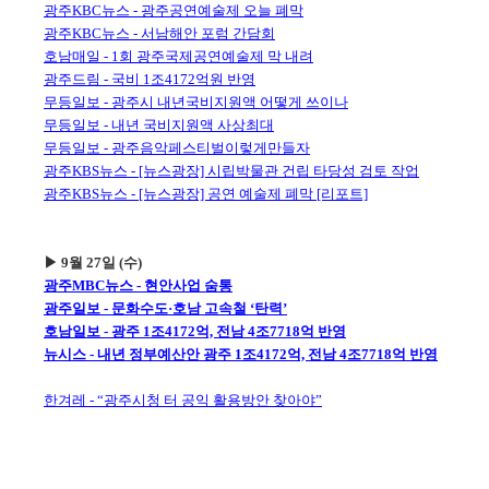
광주KBC뉴스 - 광주공연예술제 오늘 폐막
광주KBC뉴스 - 서남해안 포럼 간담회
호남매일 - 1회 광주국제공연예술제 막 내려
광주드림 - 국비 1조4172억원 반영
무등일보 - 광주시 내년국비지원액 어떻게 쓰이나
무등일보 - 내년 국비지원액 사상최대
무등일보 - 광주음악페스티벌이렇게만들자
광주KBS뉴스 - [뉴스광장] 시립박물관 건립 타당성 검토 작업
광주KBS뉴스 - [뉴스광장] 공연 예술제 폐막 [리포트]
▶ 9월 27일 (수)
광주MBC뉴스 - 현안사업 숨통
광주일보 - 문화수도·호남 고속철 ‘탄력’
호남일보 - 광주 1조4172억, 전남 4조7718억 반영
뉴시스 - 내년 정부예산안 광주 1조4172억, 전남 4조7718억 반영
한겨레 - “광주시청 터 공익 활용방안 찾아야”