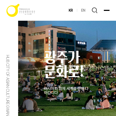
KR
EN
광주가
HUB CITY OF ASIAN CULTURE GWANGJU
문화로!
아시아와 함께 세계를 향해 나
아갑니다