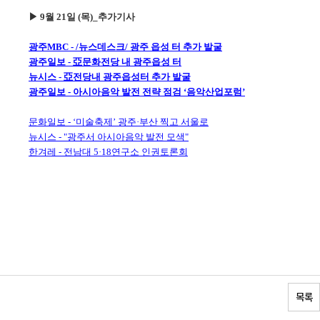
▶ 9월 21일 (목)_추가기사
광주MBC - /뉴스데스크/ 광주 읍성 터 추가 발굴
광주일보 - 亞문화전당 내 광주읍성 터
뉴시스 - 亞전당내 광주읍성터 추가 발굴
광주일보 - 아시아음악 발전 전략 점검 ‘음악산업포럼’
문화일보 - ‘미술축제’ 광주·부산 찍고 서울로
뉴시스 - "광주서 아시아음악 발전 모색"
한겨레 - 전남대 5·18연구소 인권토론회
목록