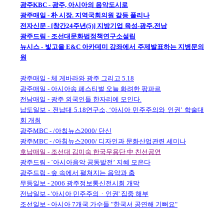
광주KBC - 광주, 아시아의 음악도시로
광주매일 - 朴 시장. 지역국회의원 갈등 풀리나
전자신문 - [창간24주년(5)] 지방기업 육성-광주.전남
광주드림 - 조선대문화법정책연구소설립
뉴시스 - 빛고을 E&C 아카데미 강좌에서 주제발표하는 지병문의
원
광주매일 - 체 게바라와 광주 그리고 5.18
광주매일 - 아시아송 페스티벌 오늘 화려한 팡파르
전남매일 - 광주 외국인들 한자리에 모인다.
남도일보 - 전남대 5.18연구소, ‘아시아 민주주의와 인권’ 학술대
회 개최
광주MBC - /아침뉴스2000/ 단신
광주MBC - /아침뉴스2000/ 디자인과 문화산업관련 세미나
호남매일 - 조선대 김미숙 한국무용단 中 친선공연
광주드림 - `아시아음악 공동발전’ 지혜 모은다
광주드림 - 숲 속에서 펼쳐지는 음악과 춤
무등일보 - 2006 광주정보통신전시회 개막
전남일보 - '아시아 민주주의ㆍ인권' 집중 해부
조선일보 - 아시아 7개국 가수들 "한국서 공연해 기뻐요"