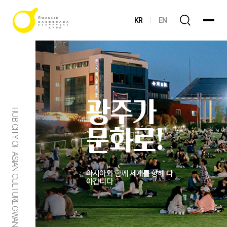
KR
EN
광주가
HUB CITY OF ASIAN CULTURE GWANGJU
문화로!
아시아와 함께 세계를 향해 나
아갑니다