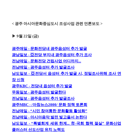
< 광주 아시아문화중심도시 조성사업 관련 언론보도 >
▶ 9월 22일 (금)
광주매일 - 문화전당내 광주읍성터 추가 발굴
광남일보 - 亞전당 부지내 광주읍성터 추가 조사
전남매일 - 문화전당 건립사업 어디까지...
전남매일 - 광주읍성터 추가 발굴조사
남도일보 - 亞전당서 읍성터 추가 발굴 시, 정밀조사위해 조사 연
장 신청
광주KBC - 전당내 읍성터 추가 발굴
무등일보 - 광주읍성터 발굴한다
전남일보 - 광주읍성터 추가 발굴조사
광주MBC - /아침뉴스2000/ 문화 정책 토론회
전남매일 - “시민 참여통한 문화활동 활성화”
전남매일 - 아시아음악 발전 빛고을서 논한다
남도일보 - “특별회계 세원 한계... 市-국회 협력 절실” 문화산업
클러스터 선도산업 유치 노력도