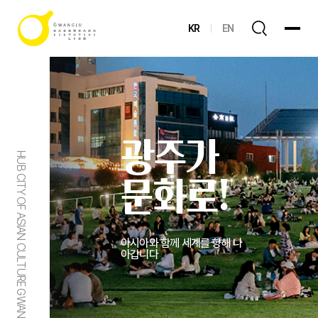
KR
EN
광주가
HUB CITY OF ASIAN CULTURE GWANGJU
문화로!
아시아와 함께 세계를 향해 나
아갑니다