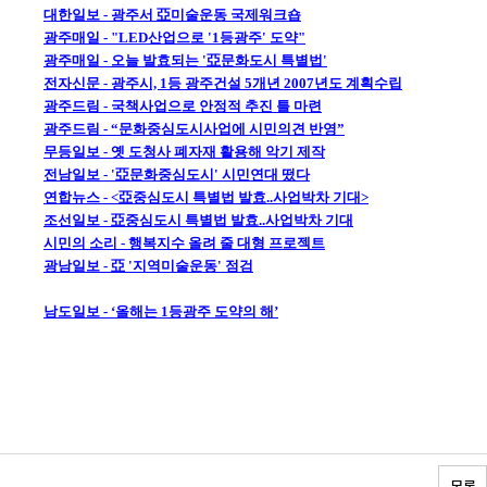
대한일보 - 광주서 亞미술운동 국제워크숍
광주매일 - "LED산업으로 '1등광주' 도약"
광주매일 - 오늘 발효되는 '亞문화도시 특별법'
전자신문 - 광주시, 1등 광주건설 5개년 2007년도 계획수립
광주드림 - 국책사업으로 안정적 추진 틀 마련
광주드림 - “문화중심도시사업에 시민의견 반영”
무등일보 - 옛 도청사 폐자재 활용해 악기 제작
전남일보 - '亞문화중심도시' 시민연대 떴다
연합뉴스 - <亞중심도시 특별법 발효..사업박차 기대>
조선일보 - 亞중심도시 특별법 발효..사업박차 기대
시민의 소리 - 행복지수 올려 줄 대형 프로젝트
광남일보 - 亞 '지역미술운동' 점검
남도일보 - ‘올해는 1등광주 도약의 해’