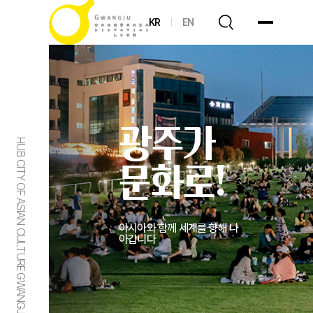
KR
EN
광주가
HUB CITY OF ASIAN CULTURE GWANGJU
문화로!
아시아와 함께 세계를 향해 나
아갑니다