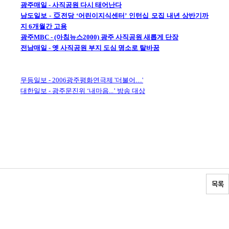
광주매일 - 사직공원 다시 태어난다
남도일보 - 亞전당 ‘어린이지식센터’ 인턴십 모집 내년 상반기까
지 6개월간 고용
광주MBC - (아침뉴스2000) 광주 사직공원 새롭게 단장
전남매일 - 옛 사직공원 부지 도심 명소로 탈바꿈
무등일보 - 2006광주평화연극제 '더불어…'
대한일보 - 광주문진위 ‘내마음...’ 방송 대상
목록