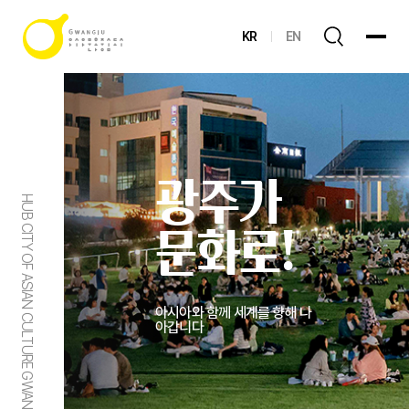
KR
EN
광주가
HUB CITY OF ASIAN CULTURE GWANGJU
문화로!
아시아와 함께 세계를 향해 나
아갑니다