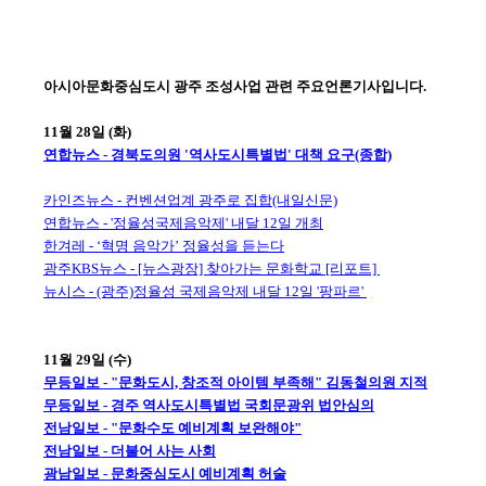
아시아문화중심도시 광주 조성사업 관련 주요언론기사입니다.
11월 28일 (화)
연합뉴스 - 경북도의원 '역사도시특별법' 대책 요구(종합)
카인즈뉴스 - 컨벤션업계 광주로 집합(내일신문)
연합뉴스 - '정율성국제음악제' 내달 12일 개최
한겨레 - ‘혁명 음악가’ 정율성을 듣는다
광주KBS뉴스 - [뉴스광장] 찾아가는 문화학교 [리포트]
뉴시스 - (광주)정율성 국제음악제 내달 12일 '팡파르'
11월 29일 (수)
무등일보 - "문화도시, 창조적 아이템 부족해" 김동철의원 지적
무등일보 - 경주 역사도시특별법 국회문광위 법안심의
전남일보 - "문화수도 예비계획 보완해야"
전남일보 - 더불어 사는 사회
광남일보 - 문화중심도시 예비계획 허술