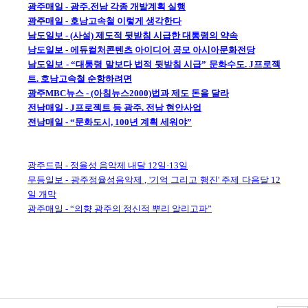
광주매일 - 광주.전남 각종 개발계획 실행
광주매일 - 호남고속철 이렇게 생각한다
남도일보 - (사설) 제도적 뒷받침 시급한 대통령의 약속
남도일보 - 에듀컬처콘텐츠 아이디어 공모 아시아문화전당
남도일보 - “대통령 말보다 법적 뒷받침 시급” 문화수도. J프로젝
트. 호남고속철 순항하려면
광주MBC뉴스 - (아침뉴스2000)법과 제도 돈을 달라
전남매일 - J프로젝트 등 광주. 전남 현안사업
전남매일 - “문화도시, 100년 계획 세워야”
광주드림 - 정율성 음악제 내달 12일·13일
무등일보 - 광주정율성음악제 , '기억 그리고 행진' 주제 다음달 12
일 개막
광주매일 - “의향 광주의 정신적 뿌리 알리고파”