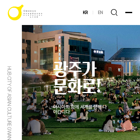
KR
EN
광주가
HUB CITY OF ASIAN CULTURE GWANGJU
문화로!
아시아와 함께 세계를 향해 나
아갑니다