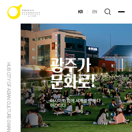
KR
EN
광주가
HUB CITY OF ASIAN CULTURE GWANGJU
문화로!
아시아와 함께 세계를 향해 나
아갑니다