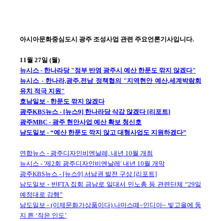
아시아문화중심도시 광주 조성사업 관련 주요언론기사입니다.
11월 27일 (월)
뉴시스 - 한나라당 "정부 반영 광주시 예산 한푼도 깎지 않겠다"
뉴시스 - 한나라,광주.전남 정책협의 "지역현안 예산,세계박람회
유치 적극 지원"
호남일보 - 한푼도 깎지 않겠다
광주KBS뉴스 - [뉴스9] 한나라당 삭감 않겠다 [리포트]
광주MBC - 광주 현안사업 예산 확보 청신호
남도일보 - “예산 한푼도 깍지 않고 대형사업도 지원하겠다”
연합뉴스 - 광주디자인비엔날레, 내년 10월 개최
뉴시스 - '제2회 광주디자인비엔날레' 내년 10월 개막
광주KBS뉴스 - [뉴스9] 서남권 발전 구상 [리포트]
남도일보 - 반FTA 집회 금남로 일대서 민노총 등 관련단체 “29일
예정대로 강행”
남도일보 - (이제문화가상품이다) 나마스떼~인디아~ 빛고을에 둥
지 튼 ‘작은 인도’