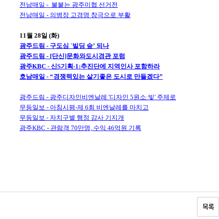
전남매일 - 불붙는 광주미협 선거전
전남매일 - 의병장 고경명 창극으로 부활
11월 28일 (화)
광주드림 - 구도심 `빌딩 숲’ 되나
광주드림 - [단신]문화와도시경관 포럼
광주KBC - 신S기획-1:추진단에 지역인사 포함하라
호남매일 - “경쟁력있는 살기좋은 도시로 만들겠다”
광주드림 - 광주디자인비엔날레 '디자인 5원소:빛' 주제로
무등일보 - 아침시평-제 6회 비엔날레를 마치고
무등일보 - 자치구별 행정 감사 기지개
광주KBC - 관람객 70만명, 수익 46억원 기록
목록