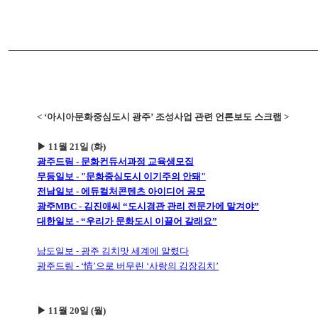
< ‘아시아문화중심도시 광주’ 조성사업 관련 언론보도 스크랩 >
▶ 11월 21일 (화)
광주드림 - 문화컨듀서과정 교육생모집
무등일보 - "문화중심도시 이기주의 안돼"
전남일보 - 에듀컬처콘텐츠 아이디어 공모
광주MBC - 김진애씨 “도시경관 관리 전문가에 맡겨야”
대한일보 - “우리가 문화도시 이끌어 갈래요”
남도일보 - 광주 김치맛 세계에 알렸다
광주드림 - ‘情’으로 버무린 ‘사랑의 김장김치’
▶ 11월 20일 (월)