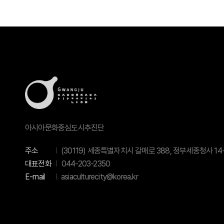
아시아문화중심도시추진단
주소
(30119) 세종특별자치시 갈매로 388, 정부세종청사 14-
대표전화
044-203-2350
E-mail
asiaculturecity@korea.kr