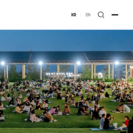
KR
EN