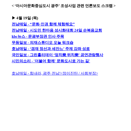
< ‘아시아문화중심도시 광주’ 조성사업 관련 언론보도 스크랩 >
▶ 4월 19일 (목)
전남매일 - “문화·인권 함께 체험해요”
전남매일 - 시도민 한마음 성시화대회 24일 순복음교회
kbc뉴스 - 문광부장관 인사 주목
무등일보 - 의재스튜디오 오늘 워크숍
호남매일 - ‘겸재 정선과 세잔느’ 주제 강좌 성료
국민일보 - 그린홀리데이 ‘엎치樂 뒤치樂’ 공연관람행사
시민의소리 - '더불어 함께' 문화도시로 가는 길'
호남매일 - 힘내라, 광주·전남!<정이진탄 / 사회부장>