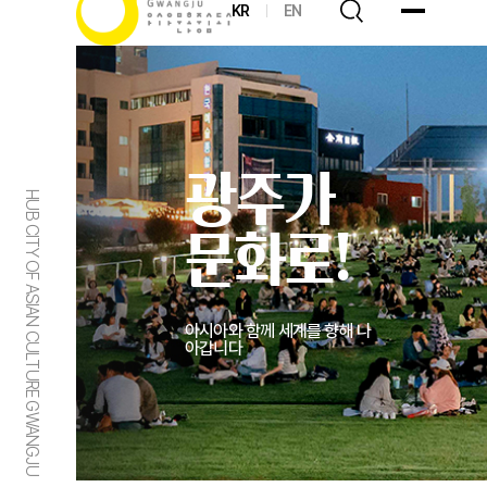
KR
EN
광주가
HUB CITY OF ASIAN CULTURE GWANGJU
문화로!
아시아와 함께 세계를 향해 나
아갑니다