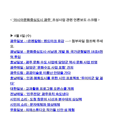
<
'아시아문화중심도시 광주'
조성사업 관련 언론보도 스크랩 >
▶ 4월 4일 (수)
광주일보 - <은펜칼럼> 랜드마크 유감
----> 첨부파일 참조해 주세
요.
광남일보 - 문화중심도시·서남권 개발 등 국가균형발전 18조4천
억 투입
호남일보 - 광주 문화 수도 사업에 담양군 역사 문화 사업 반영
광주매일 - 담양군 '문화수도 사업 포함' 건의
광주드림 - 공공미술로 이름난 안양을 가다
호남매일 - 인권·평화도시를 위한 시민 프로젝트 ‘두더지군 말 걸
다’
대한일보 - 교과활용 프로그램 오픈스쿨 개최
전남매일 - '민주전당' 광주유치 속도낸다
시민의 소리 - 도청 창문의 시선과 분수대의 상상력
시민의 소리 - 문자매체와 영상매체
무등일보 - 의재스튜디오 작가들 신안 섬 체험