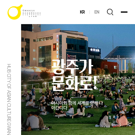
KR
EN
광주가
HUB CITY OF ASIAN CULTURE GWANGJU
문화로!
아시아와 함께 세계를 향해 나
아갑니다