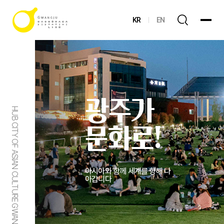
KR
EN
광주가
HUB CITY OF ASIAN CULTURE GWANGJU
문화로!
아시아와 함께 세계를 향해 나
아갑니다