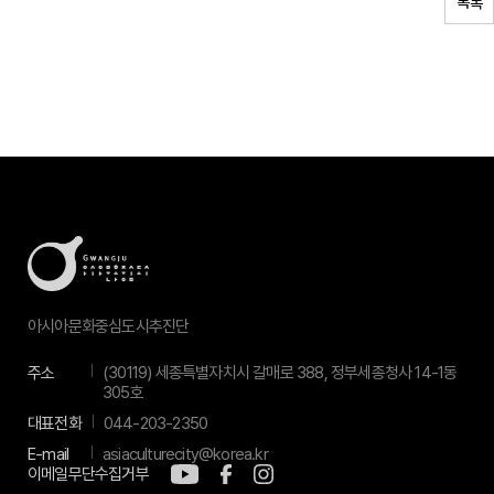
목록
아시아문화중심도시추진단
주소
(30119) 세종특별자치시 갈매로 388, 정부세종청사 14-1동
305호
대표전화
044-203-2350
E-mail
asiaculturecity@korea.kr
이메일무단수집거부