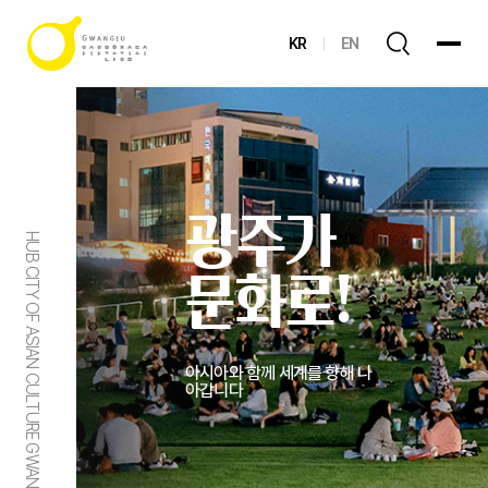
KR
EN
광주가
HUB CITY OF ASIAN CULTURE GWANGJU
문화로!
아시아와 함께 세계를 향해 나
아갑니다