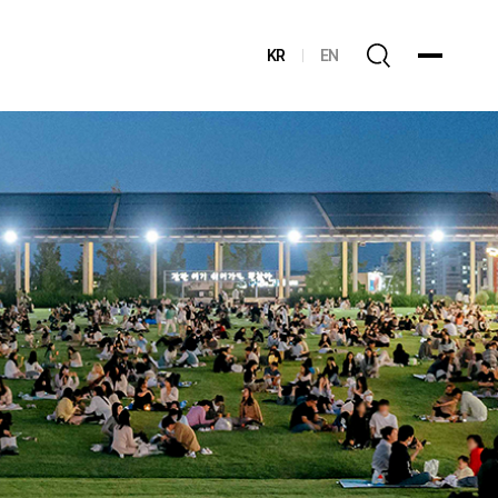
KR
EN