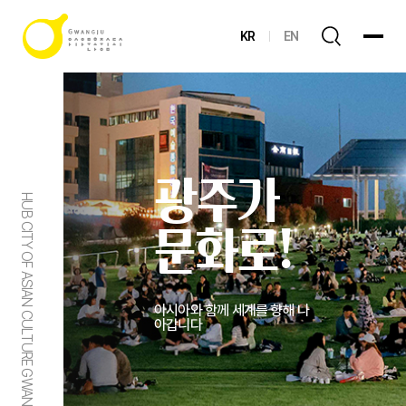
KR
EN
광주가
HUB CITY OF ASIAN CULTURE GWANGJU
문화로!
아시아와 함께 세계를 향해 나
아갑니다