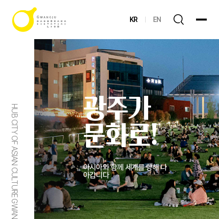
KR
EN
광주가
HUB CITY OF ASIAN CULTURE GWANGJU
문화로!
아시아와 함께 세계를 향해 나
아갑니다