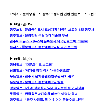
< ‘아시아문화중심도시 광주’ 조성사업 관련 언론보도 스크랩 >
▶ 10월 2일 (화)
광주노컷 - 문화중심도시 조성계획 대국민 보고회, 8일 광주서
광주일보 - 문화전당 국립 현대미술관 무산
광주KBS뉴스 =- [뉴스9] 문화도시 대국민보고회 [리포트]
뉴시스 - 亞문화도시 종합계획 8일 대국민 보고회
▶ 10월 3일 (수)
광남일보 - '亞문화수도 보고회'
남도일보 - ‘세계를 향한 아시아 문화창으로’
무등일보 - 광주시 문화콘텐츠연구원 유치 총력
무등일보 - 문화도시 종합계획 8일 발표
광주일보 - [기고] 광주향교 일대 유교문화 특구 지정을
무등일보 - 한국학호남진흥원 빠르면 이달말 출범
광주일보 - “광주 사람들, 책 더 읽어야 문화수도 시민”