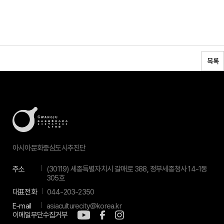
목록
아시아문화중심도시추진단
주소
(30119) 세종특별자치시 갈매로 388, 정부세종청사 14-1동
305호
대표전화
044-203-2350
E-mail
asiaculturecity@korea.kr
이메일무단수집거부