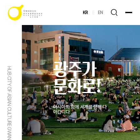
KR
EN
광주가
HUB CITY OF ASIAN CULTURE GWANGJU
문화로!
아시아와 함께 세계를 향해 나
아갑니다