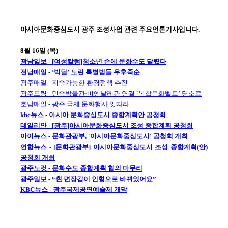
아시아문화중심도시 광주 조성사업 관련 주요언론기사입니다.
8월 16일 (목)
광남일보 - [여성칼럼]청소년 손에 문화수도 달렸다
전남매일 - ‘빅딜’ 노린 특별법들 우후죽순
광주매일 - 지속가능한 환경정책 추진
광주드림 - 민속박물관·비엔날레관 연결 `복합문화벨트’ 명소로
호남매일 - 광주 국제 문화행사 잇따라
kbc뉴스 - 아시아 문화중심도시 종합계획안 공청회
데일리안 - [광주]아시아문화중심도시 조성 종합계획 공청회
아이뉴스 - 문화관광부, '아시아문화중심도시' 공청회 개최
연합뉴스 - [문화관광부] 아시아문화중심도시 조성 종합계획(안)
공청회 개최
광주노컷 - 문화수도 종합계획 협의 마무리
광주일보 - “흰 면장갑이 인형으로 바뀌었어요”
KBC뉴스 - 광주국제공연예술제 개막