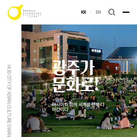
KR
EN
광주가
HUB CITY OF ASIAN CULTURE GWANGJU
문화로!
아시아와 함께 세계를 향해 나
아갑니다