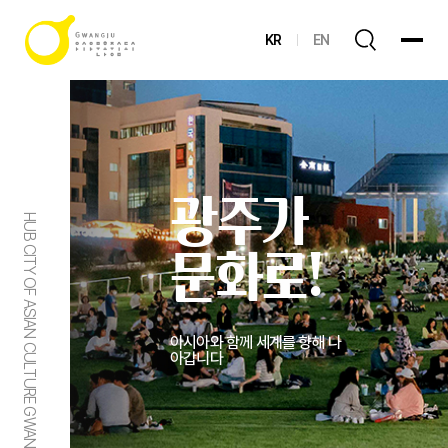
KR
EN
광주가
HUB CITY OF ASIAN CULTURE GWANGJU
문화로!
아시아와 함께 세계를 향해 나
아갑니다