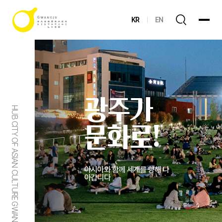
KR
EN
광주가
HUB CITY OF ASIAN CULTURE GWANGJU
문화로!
아시아와 함께 세계를 향해 나
아갑니다