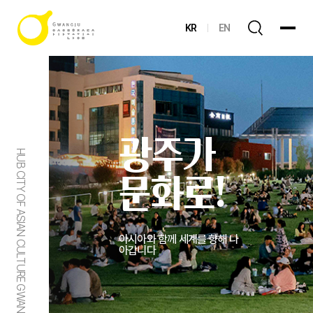
KR
EN
광주가
HUB CITY OF ASIAN CULTURE GWANGJU
문화로!
아시아와 함께 세계를 향해 나
아갑니다