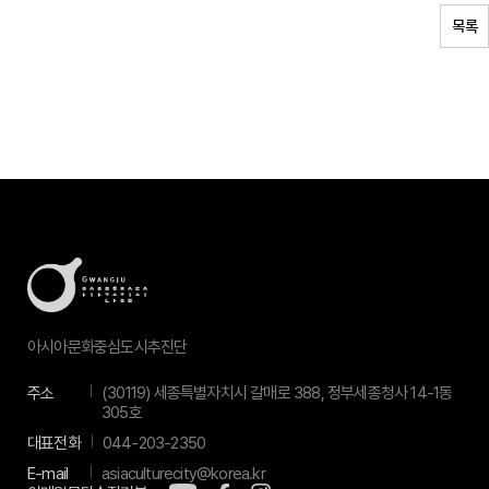
목록
아시아문화중심도시추진단
주소
(30119) 세종특별자치시 갈매로 388, 정부세종청사 14-1동
305호
대표전화
044-203-2350
E-mail
asiaculturecity@korea.kr