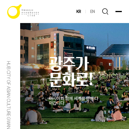
KR
EN
광주가
HUB CITY OF ASIAN CULTURE GWANGJU
문화로!
아시아와 함께 세계를 향해 나
아갑니다