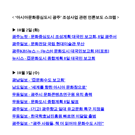
< ‘아시아문화중심도시 광주’ 조성사업 관련 언론보도 스크랩 >
▶ 10월 2일 (화)
광주노컷 - 문화중심도시 조성계획 대국민 보고회, 8일 광주서
광주일보 - 문화전당 국립 현대미술관 무산
광주KBS뉴스 =- [뉴스9] 문화도시 대국민보고회 [리포트]
뉴시스 - 亞문화도시 종합계획 8일 대국민 보고회
▶ 10월 3일 (수)
광남일보 - '亞문화수도 보고회'
남도일보 - ‘세계를 향한 아시아 문화창으로’
무등일보 - 광주시 문화콘텐츠연구원 유치 총력
무등일보 - 문화도시 종합계획 8일 발표
광주일보 - [기고] 광주향교 일대 유교문화 특구 지정을
무등일보 - 한국학호남진흥원 빠르면 이달말 출범
광주일보 - “광주 사람들, 책 더 읽어야 문화수도 시민”