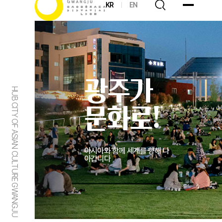
KR
EN
광주가
HUB CITY OF ASIAN CULTURE GWANGJU
문화로!
아시아와 함께 세계를 향해 나
아갑니다