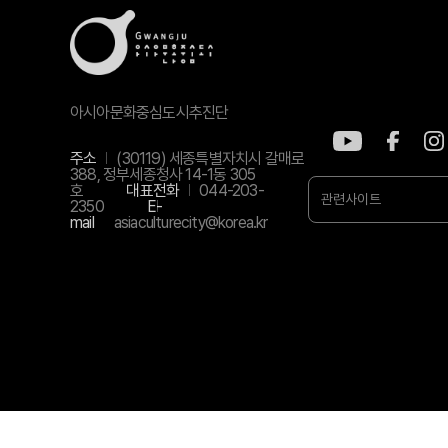
아시아문화중심도시추진단
주소
(30119) 세종특별자치시 갈매로
388, 정부세종청사 14-1동 305
호
대표전화
044-203-
관련사이트
2350
E-
mail
asiaculturecity@korea.kr