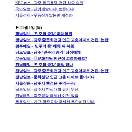
KBC뉴스 - 광주 특급호텔 건립 최종 승인
국민일보 - 관광개발이냐, 보존이냐
서울경제 - 무등산개발논란 재점화
▶ 11월 1일 (목)
광남일보 - `민주의 종각' 해체복원
광남일보 - 광주 亞문화전당 인근 고층아파트 건립 '논란'
광주매일 - '민주의 종' 해체 뒤 복원
남도일보 - 광주 ‘민주의 종각’ 잠정해체
무등일보 - 亞문화전당 인근에 고층아파트?
전남매일 - ‘민주의 종각’ 해법 없나
전남일보 - 광주 亞문화전당 인근 고층아파트 건립 '논란'
전남일보 - 문화전당 인근 고층 아파트 들어서나
서울신문 - 광주시 행정은 주먹구구?
남도일보 - 광주시 한상대회 유치 무산
전남매일 - 광주공항 국제선 이전 방침
무등일보 - 기고-광주공항 국제선 무안이전 반대