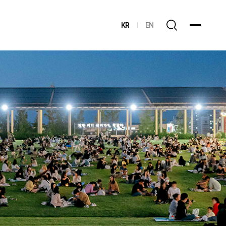
KR
EN