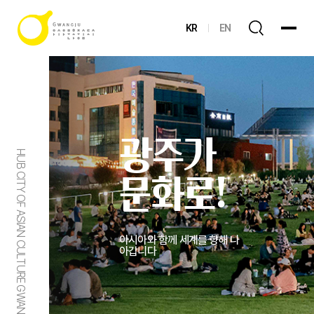
KR
EN
광주가
HUB CITY OF ASIAN CULTURE GWANGJU
문화로!
아시아와 함께 세계를 향해 나
아갑니다