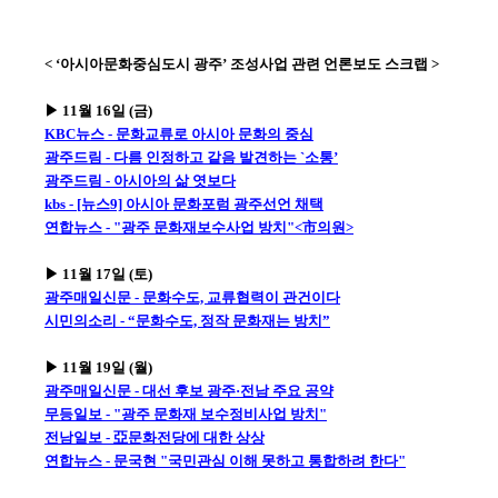
< ‘아시아문화중심도시 광주’ 조성사업 관련 언론보도 스크랩 >
▶ 11월 16일 (금)
KBC뉴스 - 문화교류로 아시아 문화의 중심
광주드림 - 다름 인정하고 같음 발견하는 `소통’
광주드림 - 아시아의 삶 엿보다
kbs - [뉴스9] 아시아 문화포럼 광주선언 채택
연합뉴스 - "광주 문화재보수사업 방치"<市의원>
▶ 11월 17일 (토)
광주매일신문 - 문화수도, 교류협력이 관건이다
시민의소리 - “문화수도, 정작 문화재는 방치”
▶ 11월 19일 (월)
광주매일신문 - 대선 후보 광주·전남 주요 공약
무등일보 - "광주 문화재 보수정비사업 방치"
전남일보 - 亞문화전당에 대한 상상
연합뉴스 - 문국현 "국민관심 이해 못하고 통합하려 한다"