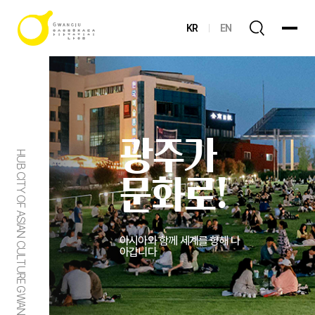
KR
EN
광주가
HUB CITY OF ASIAN CULTURE GWANGJU
문화로!
아시아와 함께 세계를 향해 나
아갑니다