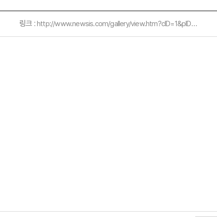
링크 :
http://www.newsis.com/gallery/view.htm?cID=1&pID=1&page=1&s_skin=&s_date=&e_date=&s_k=&pict_id=NISI20110719_0004850463