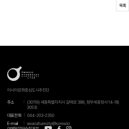
목록
아시아문화중심도시추진단
주소
(30119) 세종특별자치시 갈매로 388, 정부세종청사 14-1동
305호
대표전화
044-203-2350
E-mail
asiaculturecity@korea.kr
이메일무단수집거부