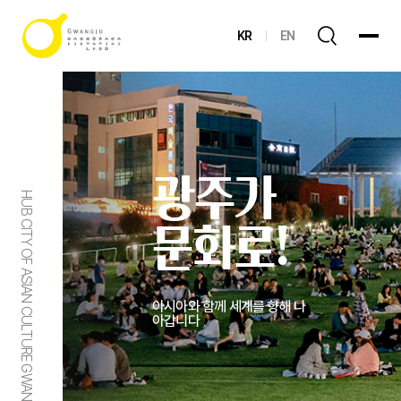
KR
EN
광주가
HUB CITY OF ASIAN CULTURE GWANGJU
문화로!
아시아와 함께 세계를 향해 나
아갑니다