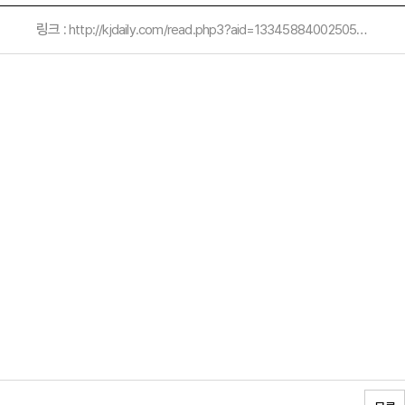
링크 :
http://kjdaily.com/read.php3?aid=1334588400250563s2