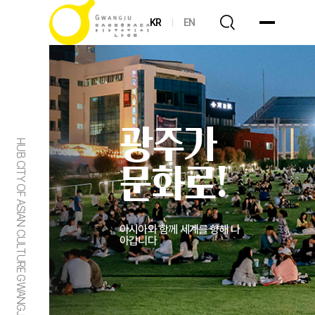
KR
EN
광주가
HUB CITY OF ASIAN CULTURE GWANGJU
문화로!
아시아와 함께 세계를 향해 나
아갑니다