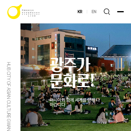
KR
EN
광주가
HUB CITY OF ASIAN CULTURE GWANGJU
문화로!
아시아와 함께 세계를 향해 나
아갑니다