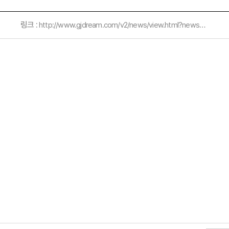
링크 :
http://www.gjdream.com/v2/news/view.html?news_type=201&code_M=2&mode=view&uid=439410