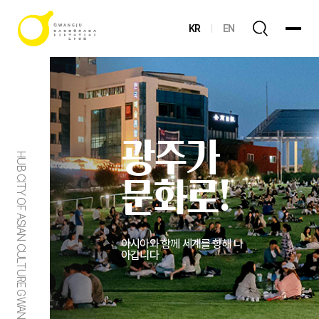
KR
EN
광주가
HUB CITY OF ASIAN CULTURE GWANGJU
문화로!
아시아와 함께 세계를 향해 나
아갑니다