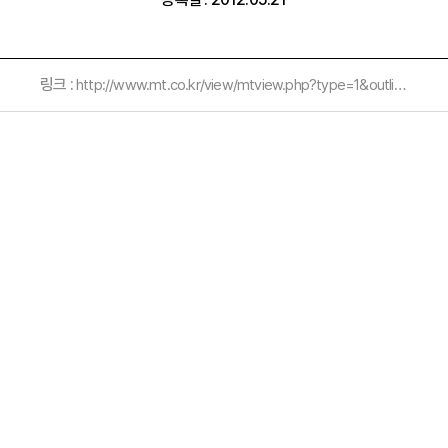
링크 :
http://www.mt.co.kr/view/mtview.php?type=1&outlink=1&no=2012051711228233702