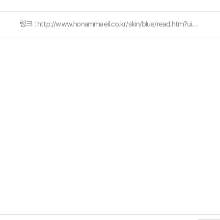
링크 :
http://www.honammaeil.co.kr/skin/blue/read.htm?uid=582611