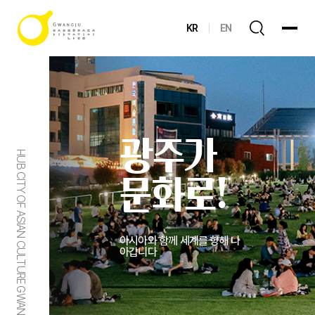
KR
EN
광주가
HUB CITY OF ASIAN CULTURE GWANGJU
문화로!
아시아와 함께 세계를 향해 나
아갑니다