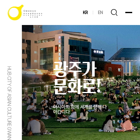
KR
EN
광주가
HUB CITY OF ASIAN CULTURE GWANGJU
문화로!
아시아와 함께 세계를 향해 나
아갑니다