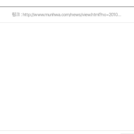
링크 :
http://www.munhwa.com/news/view.html?no=2010122401070943061002