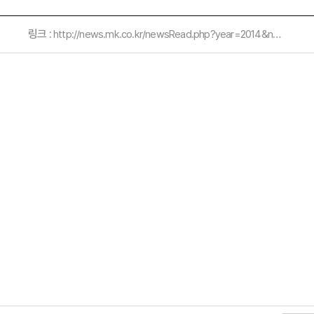
링크 :
http://news.mk.co.kr/newsRead.php?year=2014&no=987293