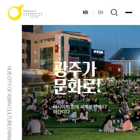
KR
EN
광주가
HUB CITY OF ASIAN CULTURE GWANGJU
문화로!
아시아와 함께 세계를 향해 나
아갑니다