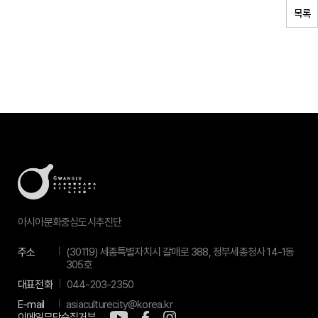
목록
아시아문화중심도시추진단
주소
(30119) 세종특별자치시 갈매로 388, 정부세종청사 14-1동
305호
대표전화
044-203-2350
E-mail
asiaculturecity@korea.kr
이메일무단수집거부