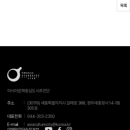
목록
아시아문화중심도시추진단
주소
(30119) 세종특별자치시 갈매로 388, 정부세종청사 14-1동
305호
대표전화
044-203-2350
E-mail
asiaculturecity@korea.kr
이메일무단수집거부