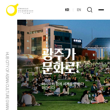
KR
EN
광주가
HUB CITY OF ASIAN CULTURE GWANGJU
문화로!
아시아와 함께 세계를 향해 나
아갑니다