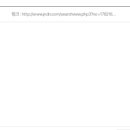
링크 :
http://www.jndn.com/searchview.php3?no=178216&read_temp=20140526§ion=6&search=%EC%95%84%EC%8B%9C%EC%95%84