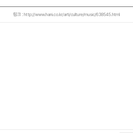
링크 :
http://www.hani.co.kr/arti/culture/music/638545.html