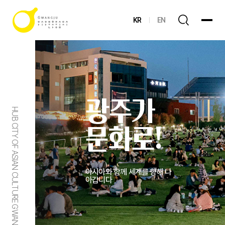
KR
EN
광주가
HUB CITY OF ASIAN CULTURE GWANGJU
문화로!
아시아와 함께 세계를 향해 나
아갑니다