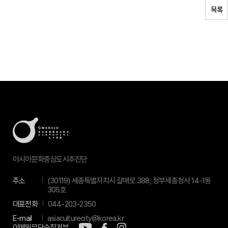
목록
아시아문화중심도시추진단
주소
(30119) 세종특별자치시 갈매로 388, 정부세종청사 14-1동
305호
대표전화
044-203-2350
E-mail
asiaculturecity@korea.kr
이메일무단수집거부