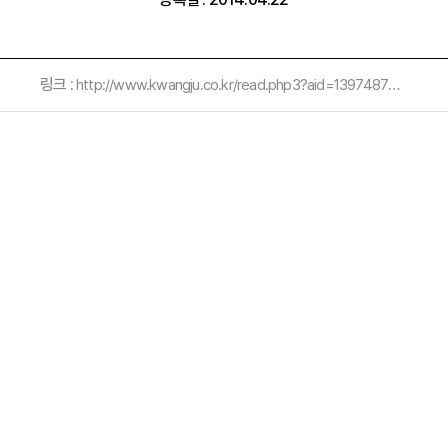
링크 :
http://www.kwangju.co.kr/read.php3?aid=1397487600522078007