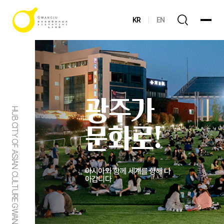
KR
EN
광주가
HUB CITY OF ASIAN CULTURE GWANGJU
문화로!
아시아와 함께 세계를 향해 나
아갑니다